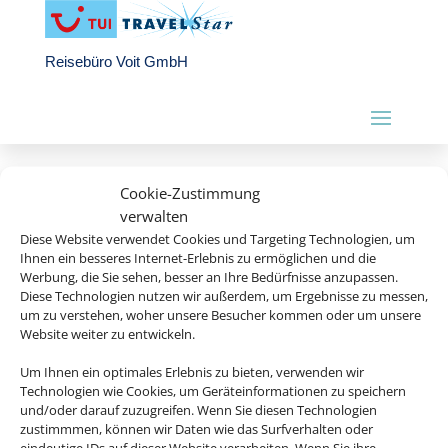
Reisebüro Voit GmbH
Cookie-Zustimmung
verwalten
Diese Website verwendet Cookies und Targeting Technologien, um
Willkommen bei WordPress. Dies ist dein erster Beitrag. Bearbeite
Ihnen ein besseres Internet-Erlebnis zu ermöglichen und die
oder lösche ihn und beginne mit dem Schreiben!
Werbung, die Sie sehen, besser an Ihre Bedürfnisse anzupassen.
Diese Technologien nutzen wir außerdem, um Ergebnisse zu messen,
um zu verstehen, woher unsere Besucher kommen oder um unsere
Website weiter zu entwickeln.
Rechtliche Informationen
Um Ihnen ein optimales Erlebnis zu bieten, verwenden wir
Technologien wie Cookies, um Geräteinformationen zu speichern
und/oder darauf zuzugreifen. Wenn Sie diesen Technologien
Impressum
|
Datenschutzerklärung
|
Online Check-In
|
zustimmmen, können wir Daten wie das Surfverhalten oder
Service
|
Blacklisted Airlines
|
AGB
|
eindeutige IDs auf dieser Website verarbeiten. Wenn Sie ihre